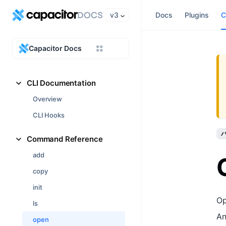
v3
Docs
Plugins
C
Capacitor Docs
CLI Documentation
Overview
CLI Hooks
バ
Command Reference
add
copy
init
Op
ls
An
open