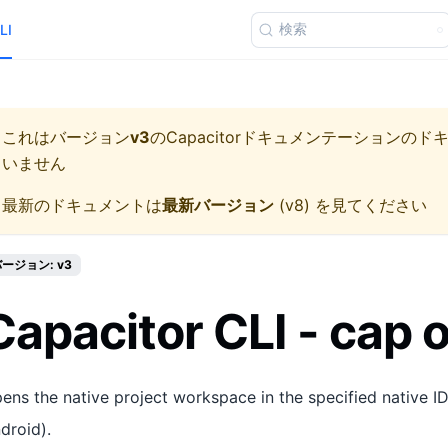
検索
LI
これはバージョン
v3
の
Capacitorドキュメンテーション
のド
いません
最新のドキュメントは
最新バージョン
(
v8
) を見てください
ージョン: v3
Capacitor CLI - cap 
ens the native project workspace in the specified native I
droid).