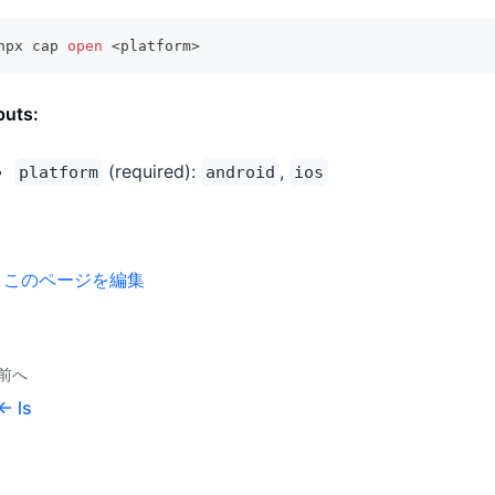
npx cap 
open
<
platform
>
puts:
(required):
,
platform
android
ios
このページを編集
前へ
ls