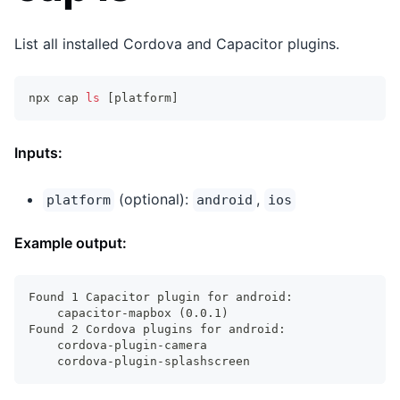
List all installed Cordova and Capacitor plugins.
npx cap 
ls
[
platform
]
Inputs:
(optional):
,
platform
android
ios
Example output:
Found 1 Capacitor plugin for android:
    capacitor-mapbox (0.0.1)
Found 2 Cordova plugins for android:
    cordova-plugin-camera
    cordova-plugin-splashscreen