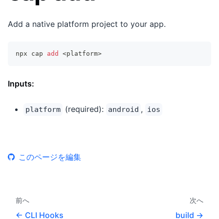
Add a native platform project to your app.
npx cap 
add
<
platform
>
Inputs:
(required):
,
platform
android
ios
このページを編集
前へ
次へ
CLI Hooks
build