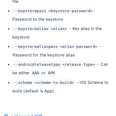
file
:
--keystorepass <keystore-password>
Password to the keystore
- Key alias in the
--keystorealias <alias>
keystore
-
--keystorealiaspass <alias-password>
Password for the keystore alias
- Can
--androidreleasetype <release-type>
be either
or
AAB
APK
- iOS Scheme to
--scheme <scheme-to-build>
build (default is App)