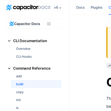
v6
Docs
Plugins
C
Capacitor Docs
CLI Documentation
Overview
CLI Hooks
バ
Command Reference
add
build
copy
Th
init
be
ls