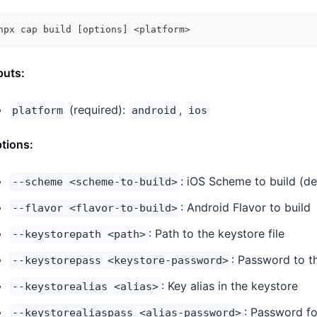
npx cap build 
[
options
]
<
platform
>
puts:
(required):
,
platform
android
ios
tions:
: iOS Scheme to build (de
--scheme <scheme-to-build>
: Android Flavor to build
--flavor <flavor-to-build>
: Path to the keystore file
--keystorepath <path>
: Password to t
--keystorepass <keystore-password>
: Key alias in the keystore
--keystorealias <alias>
: Password fo
--keystorealiaspass <alias-password>