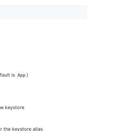
fault is
)
App
he keystore
r the keystore alias