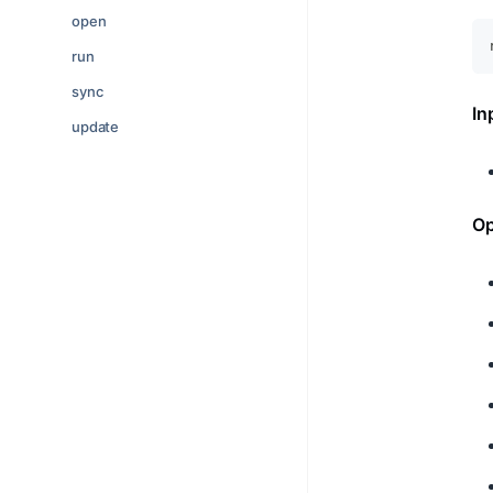
open
run
sync
In
update
Op