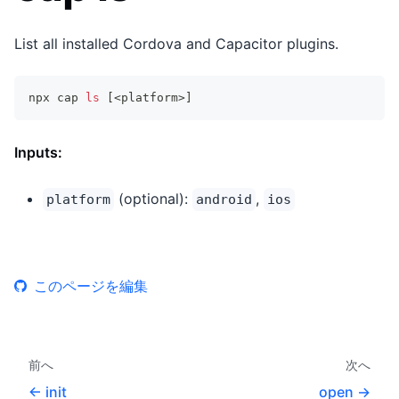
List all installed Cordova and Capacitor plugins.
npx cap 
ls
[
<
platform
>
]
Inputs:
(optional):
,
platform
android
ios
このページを編集
前へ
次へ
init
open