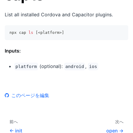
List all installed Cordova and Capacitor plugins.
npx cap 
ls
[
<
platform
>
]
Inputs:
(optional):
,
platform
android
ios
このページを編集
前へ
次へ
init
open