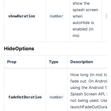
show the
splash screen
when
showDuration
number
30
autoHide is
enabled (in
ms)
HideOptions
Prop
Type
Description
How long (in ms) to
fade out. On Android, 
using the Android 12
Splash Screen API, it'
fadeOutDuration
number
not being used. Use
launchFadeOutDurati