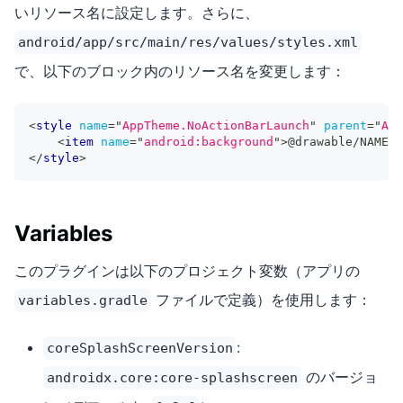
いリソース名に設定します。さらに、
android/app/src/main/res/values/styles.xml
で、以下のブロック内のリソース名を変更します：
<
style
name
=
"
AppTheme.NoActionBarLaunch
"
parent
=
"
App
<
item
name
=
"
android:background
"
>
@drawable/NAME
</
</
style
>
Variables
このプラグインは以下のプロジェクト変数（アプリの
ファイルで定義）を使用します：
variables.gradle
:
coreSplashScreenVersion
のバージョ
androidx.core:core-splashscreen