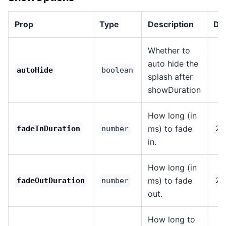
Prop
Type
Description
Def
Whether to
auto hide the
autoHide
boolean
splash after
showDuration
How long (in
ms) to fade
fadeInDuration
number
20
in.
How long (in
ms) to fade
fadeOutDuration
number
20
out.
How long to