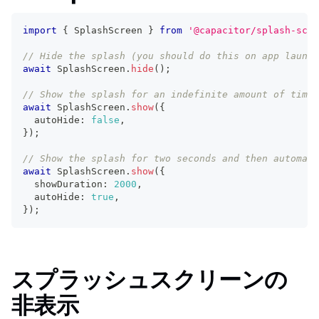
import
{
 SplashScreen 
}
from
'@capacitor/splash-scre
// Hide the splash (you should do this on app launch
await
 SplashScreen
.
hide
(
)
;
// Show the splash for an indefinite amount of time:
await
 SplashScreen
.
show
(
{
  autoHide
:
false
,
}
)
;
// Show the splash for two seconds and then automati
await
 SplashScreen
.
show
(
{
  showDuration
:
2000
,
  autoHide
:
true
,
}
)
;
スプラッシュスクリーンの
非表示