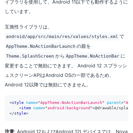
イブラリを使用して、Android 11以下でも動作するように
しています。
互換性ライブラリは、
で
android/app/src/main/res/values/styles.xml
の親を
AppTheme.NoActionBarLaunch
から
に
Theme.SplashScreen
AppTheme.NoActionBar
変更することで無効にできます。 Android 12 スプラッシ
ュスクリーンAPIはAndroid OSの一部であるため、
Android 12以降では無効にできません。
<
style
name
=
"
AppTheme.NoActionBarLaunch
"
parent
=
"
App
<
item
name
=
"
android:background
"
>
@drawable/splash
</
style
>
注意
: Android 12およびAndroid 12Lデバイスでは、Nova