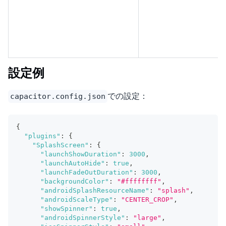
設定例
での設定：
capacitor.config.json
{
"plugins"
:
{
"SplashScreen"
:
{
"launchShowDuration"
:
3000
,
"launchAutoHide"
:
true
,
"launchFadeOutDuration"
:
3000
,
"backgroundColor"
:
"#ffffffff"
,
"androidSplashResourceName"
:
"splash"
,
"androidScaleType"
:
"CENTER_CROP"
,
"showSpinner"
:
true
,
"androidSpinnerStyle"
:
"large"
,