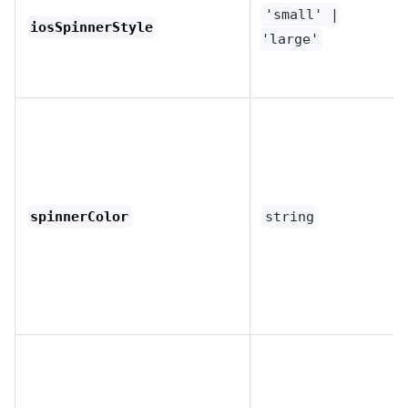
'small' |
iosSpinnerStyle
'large'
spinnerColor
string