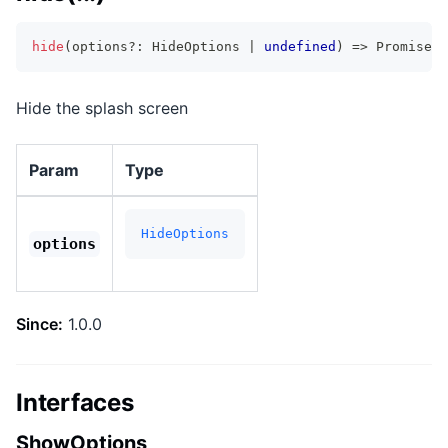
hide
(
options
?
:
 HideOptions 
|
undefined
)
=>
Promise
<
v
Hide the splash screen
Param
Type
HideOptions
options
Since:
1.0.0
Interfaces
ShowOptions