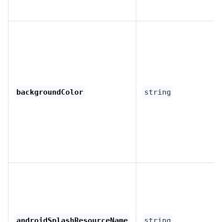
backgroundColor
string
androidSplashResourceName
string