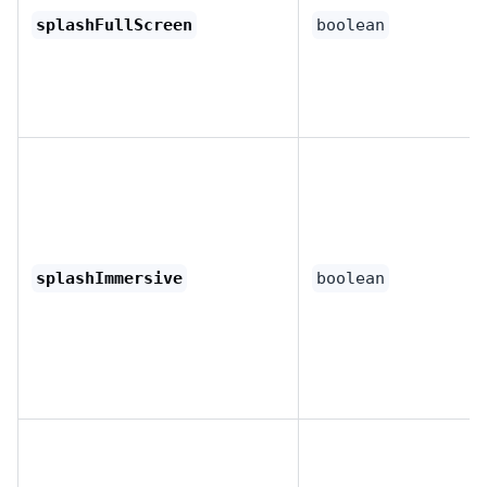
splashFullScreen
boolean
splashImmersive
boolean