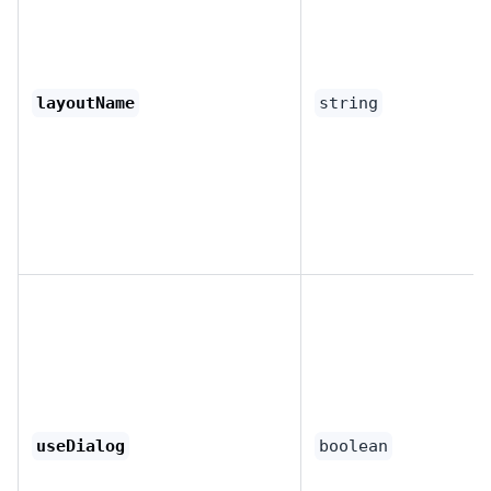
layoutName
string
useDialog
boolean