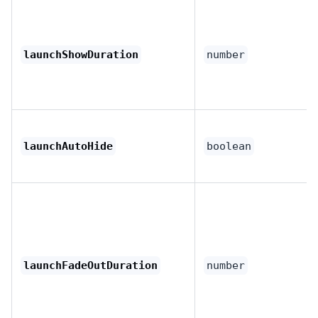
launchShowDuration
number
launchAutoHide
boolean
launchFadeOutDuration
number