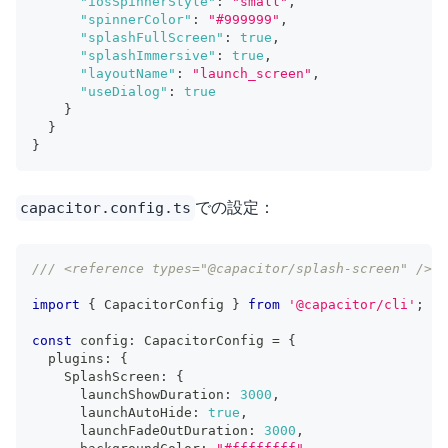
"iosSpinnerStyle"
:
"small"
,
"spinnerColor"
:
"#999999"
,
"splashFullScreen"
:
true
,
"splashImmersive"
:
true
,
"layoutName"
:
"launch_screen"
,
"useDialog"
:
true
}
}
}
での設定：
capacitor.config.ts
/// <reference types="@capacitor/splash-screen" />
import
{
 CapacitorConfig 
}
from
'@capacitor/cli'
;
const
 config
:
 CapacitorConfig 
=
{
  plugins
:
{
    SplashScreen
:
{
      launchShowDuration
:
3000
,
      launchAutoHide
:
true
,
      launchFadeOutDuration
:
3000
,