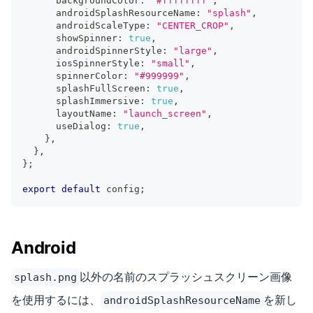
      backgroundColor
:
"#ffffffff"
,
      androidSplashResourceName
:
"splash"
,
      androidScaleType
:
"CENTER_CROP"
,
      showSpinner
:
true
,
      androidSpinnerStyle
:
"large"
,
      iosSpinnerStyle
:
"small"
,
      spinnerColor
:
"#999999"
,
      splashFullScreen
:
true
,
      splashImmersive
:
true
,
      layoutName
:
"launch_screen"
,
      useDialog
:
true
,
}
,
}
,
}
;
export
default
 config
;
Android
以外の名前のスプラッシュスクリーン画像
splash.png
を使用するには、
を新し
androidSplashResourceName