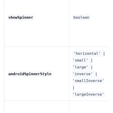
showSpinner
boolean
'horizontal' |
'small' |
'large' |
androidSpinnerStyle
'inverse' |
'smallInverse'
|
'largeInverse'