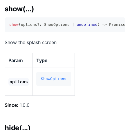
show(...)
show
(
options
?
:
 ShowOptions 
|
undefined
)
=>
Promise
<
v
Show the splash screen
Param
Type
ShowOptions
options
Since:
1.0.0
hide(...)