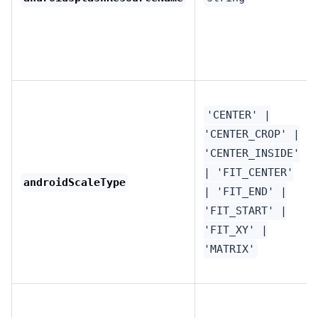
'CENTER' |
'CENTER_CROP' |
'CENTER_INSIDE'
| 'FIT_CENTER'
androidScaleType
| 'FIT_END' |
'FIT_START' |
'FIT_XY' |
'MATRIX'