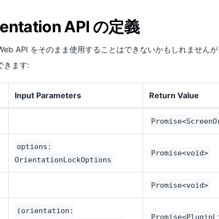
ientation API の定義
tation Web API をそのまま使用することはできないかもしれません
きます:
Input Parameters
Return Value
Promise<ScreenO
options:
Promise<void>
OrientationLockOptions
Promise<void>
(orientation:
Promise<PluginL