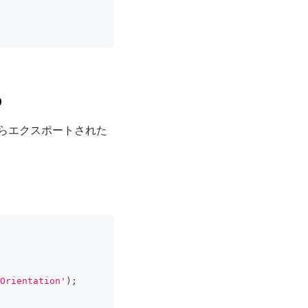
る
らエクスポートされた
。
Orientation'
)
;