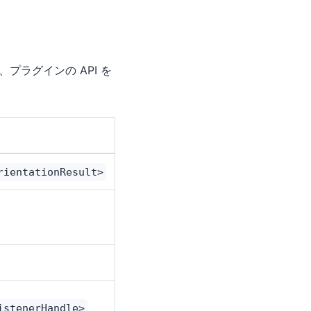
が、プラグインの API を
rientationResult>
istenerHandle>