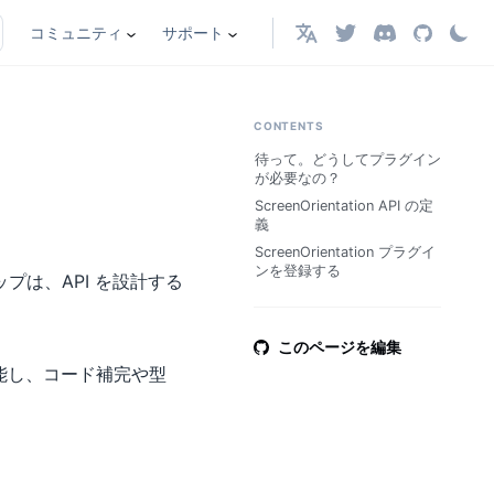
コミュニティ
サポート
日本語
CONTENTS
待って。どうしてプラグイン
が必要なの？
ScreenOrientation API の定
義
ScreenOrientation プラグイ
ンを登録する
プは、API を設計する
。
このページを編集
て機能し、コード補完や型