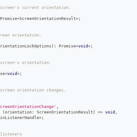
screen's current orientation.
Promise
<
ScreenOrientationResult
>
;
reen orientation.
rientationLockOptions
)
:
Promise
<
void
>
;
screen's orientation.
se
<
void
>
;
screen orientation changes.
creenOrientationChange'
,
(
orientation
:
 ScreenOrientationResult
)
=>
void
,
inListenerHandle
>
;
listeners