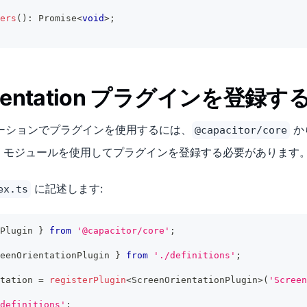
ers
(
)
:
Promise
<
void
>
;
rientation プラグインを登録す
プリケーションでプラグインを使用するには、
か
@capacitor/core
モジュールを使用してプラグインを登録する必要があります
に記述します:
ex.ts
Plugin 
}
from
'@capacitor/core'
;
eenOrientationPlugin 
}
from
'./definitions'
;
tation 
=
registerPlugin
<
ScreenOrientationPlugin
>
(
'Screen
definitions'
;