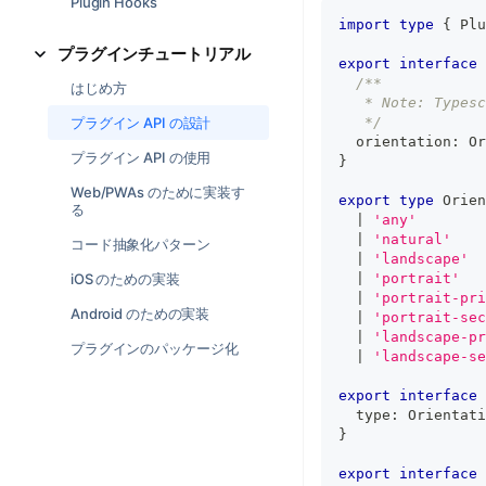
Plugin Hooks
import
type
{
 Plu
プラグインチュートリアル
export
interface
/**
はじめ方
   * Note: Typesc
プラグイン API の設計
   */
  orientation
:
 Or
プラグイン API の使用
}
Web/PWAs のために実装す
export
type
Orien
る
|
'any'
|
'natural'
コード抽象化パターン
|
'landscape'
iOS のための実装
|
'portrait'
|
'portrait-pri
Android のための実装
|
'portrait-sec
|
'landscape-pr
プラグインのパッケージ化
|
'landscape-se
export
interface
  type
:
 Orientati
}
export
interface