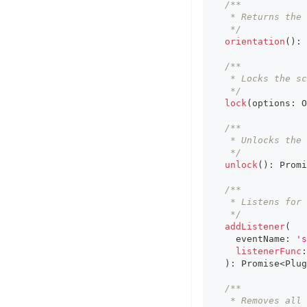
/**
   * Returns the 
   */
orientation
(
)
:
/**
   * Locks the sc
   */
lock
(
options
:
 O
/**
   * Unlocks the 
   */
unlock
(
)
:
Promi
/**
   * Listens for 
   */
addListener
(
    eventName
:
's
listenerFunc
:
)
:
Promise
<
Plug
/**
   * Removes all 