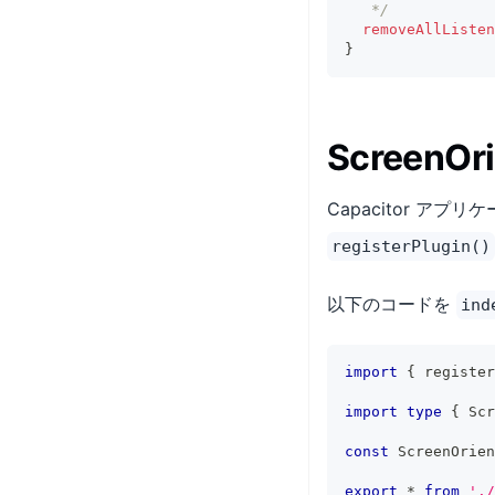
   */
removeAllListen
}
ScreenO
Capacitor ア
registerPlugin()
以下のコードを
ind
import
{
 register
import
type
{
 Scr
const
 ScreenOrien
export
*
from
'./