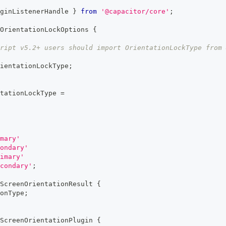
ginListenerHandle 
}
from
'@capacitor/core'
;
OrientationLockOptions
{
ript v5.2+ users should import OrientationLockType from 
ientationLockType
;
tationLockType
=
mary'
ondary'
imary'
condary'
;
ScreenOrientationResult
{
onType
;
ScreenOrientationPlugin
{