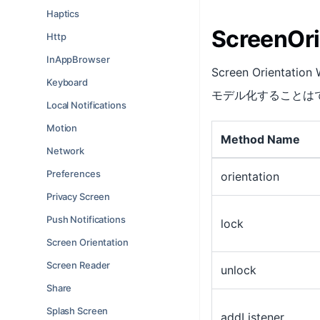
Haptics
ScreenOr
Http
InAppBrowser
Screen Orien
Keyboard
モデル化することはで
Local Notifications
Motion
Method Name
Network
Preferences
orientation
Privacy Screen
Push Notifications
lock
Screen Orientation
Screen Reader
unlock
Share
Splash Screen
addListener