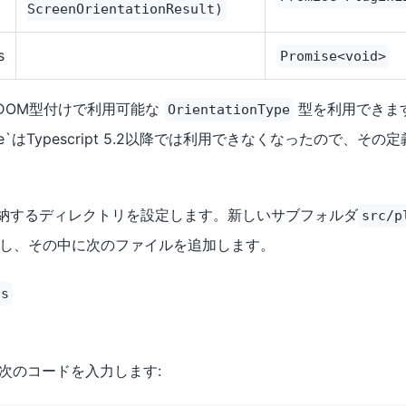
ScreenOrientationResult)
s
Promise<void>
既存のDOM型付けで利用可能な
型を利用できま
OrientationType
ockType`はTypescript 5.2以降では利用できなくなったので
を格納するディレクトリを設定します。新しいサブフォルダ
src/p
し、その中に次のファイルを追加します。
ts
次のコードを入力します: