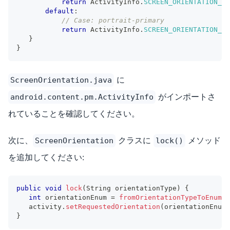
return
ActivityInfo
.
SCREEN_ORIENTATION_RE
default
:
// Case: portrait-primary
return
ActivityInfo
.
SCREEN_ORIENTATION_PO
}
}
に
ScreenOrientation.java
がインポートさ
android.content.pm.ActivityInfo
れていることを確認してください。
次に、
クラスに
メソッド
ScreenOrientation
lock()
を追加してください:
public
void
lock
(
String
 orientationType
)
{
int
 orientationEnum 
=
fromOrientationTypeToEnum
(
o
   activity
.
setRequestedOrientation
(
orientationEnum
)
}