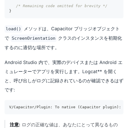
/* Remaining code omitted for brevity */
}
メソッドは、Capacitor ブリッジオブジェクト
load()
で
クラスのインスタンスを初期化
ScreenOrientation
するのに適切な場所です。
Android Studio 内で、実際のデバイスまたは Android エ
ミュレーターでアプリを実行します。Logcat** を開く
と、呼び出しがログに記録されているのが確認できるはず
です:
V/Capacitor/Plugin: To native 
(
Capacitor plugin
)
: ca
注意:
ログの正確な値は、あなたにとって異なるもの