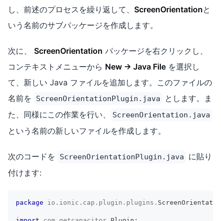
し、前述のプロセスを繰り返して、
ScreenOrientation
と
いう名前のサブパッケージを作成します。
次に、
ScreenOrientation
パッケージを右クリックし、
コンテキストメニューから
New -> Java File
を選択し
て、新しい Java ファイルを追加します。このファイルの
名前を
とします。ま
ScreenOrientationPlugin.java
た、同様にこの作業を行い、
ScreenOrientation.java
という名前の新しいファイルを作成します。
次のコードを
に貼り
ScreenOrientationPlugin.java
付けます:
package
io
.
ionic
.
cap
.
plugin
.
plugins
.
ScreenOrientatio
import
com
.
getcapacitor
.
Plugin
;