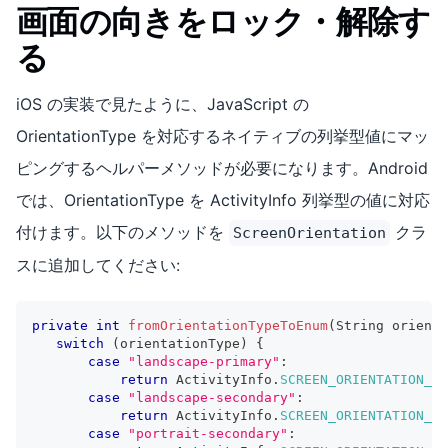
画面の向きをロック・解除す
る
iOS の実装で見たように、JavaScript の
OrientationType を対応するネイティブの列挙型値にマッ
ピングするヘルパーメソッドが必要になります。Android
では、OrientationType を ActivityInfo 列挙型の値に対応
付けます。以下のメソッドを
クラ
ScreenOrientation
スに追加してください:
private
int
fromOrientationTypeToEnum
(
String
 orienta
switch
(
orientationType
)
{
case
"landscape-primary"
:
return
ActivityInfo
.
SCREEN_ORIENTATION_LA
case
"landscape-secondary"
:
return
ActivityInfo
.
SCREEN_ORIENTATION_RE
case
"portrait-secondary"
: