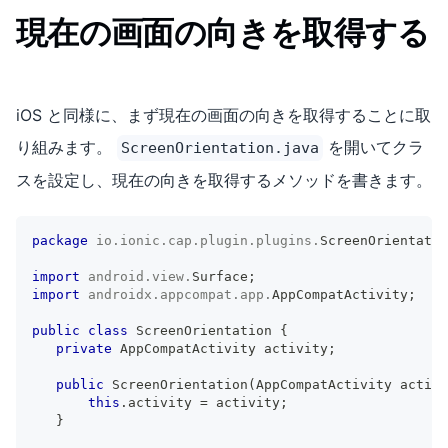
現在の画面の向きを取得する
iOS と同様に、まず現在の画面の向きを取得することに取
り組みます。
を開いてクラ
ScreenOrientation.java
スを設定し、現在の向きを取得するメソッドを書きます。
package
io
.
ionic
.
cap
.
plugin
.
plugins
.
ScreenOrientatio
import
android
.
view
.
Surface
;
import
androidx
.
appcompat
.
app
.
AppCompatActivity
;
public
class
ScreenOrientation
{
private
AppCompatActivity
 activity
;
public
ScreenOrientation
(
AppCompatActivity
 activi
this
.
activity 
=
 activity
;
}