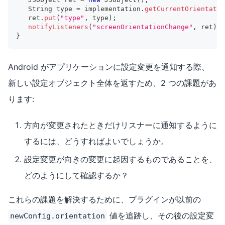
String
 type 
=
 implementation
.
getCurrentOrientatio
   ret
.
put
(
"type"
,
 type
)
;
notifyListeners
(
"screenOrientationChange"
,
 ret
)
;
}
Android がアプリケーションに設定変更を通知する際、
新しい設定オブジェクト全体を返すため、2 つの課題があ
ります:
方向が変更されたときだけリスナーに通知するように
するには、どうすればよいでしょうか。
設定変更が向きの変更に起因するものであることを、
どのようにして確認するか？
これらの課題を解決するために、プラグインが以前の
値を追跡し、その後の設定変
newConfig.orientation