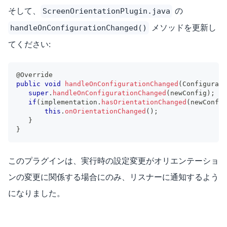
そして、
の
ScreenOrientationPlugin.java
メソッドを更新し
handleOnConfigurationChanged()
てください:
@Override
public
void
handleOnConfigurationChanged
(
Configurati
super
.
handleOnConfigurationChanged
(
newConfig
)
;
if
(
implementation
.
hasOrientationChanged
(
newConfig
this
.
onOrientationChanged
(
)
;
}
}
このプラグインは、実行時の設定変更がオリエンテーショ
ンの変更に関係する場合にのみ、リスナーに通知するよう
になりました。