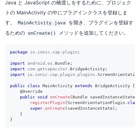
Java と JavaScript の橋渡しをするために、プロジェク
トの MainActivity の中にプラグインクラスを登録しま
す。
を開き、プラグインを登録す
MainActivity.java
るための
メソッドを追加してください。
onCreate()
package
io
.
ionic
.
cap
.
plugin
;
import
android
.
os
.
Bundle
;
import
com
.
getcapacitor
.
BridgeActivity
;
import
io
.
ionic
.
cap
.
plugin
.
plugins
.
ScreenOrientation
public
class
MainActivity
extends
BridgeActivity
{
@Override
public
void
onCreate
(
Bundle
 savedInstanceState
)
registerPlugin
(
ScreenOrientationPlugin
.
class
super
.
onCreate
(
savedInstanceState
)
;
}
}