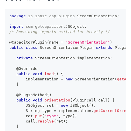
package
io
.
ionic
.
cap
.
plugins
.
ScreenOrientation
;
import
com
.
getcapacitor
.
JSObject
;
/* Remaining imports omitted for brevity */
@CapacitorPlugin
(
name 
=
"ScreenOrientation"
)
public
class
ScreenOrientationPlugin
extends
Plugin
private
ScreenOrientation
 implementation
;
@Override
public
void
load
(
)
{
       implementation 
=
new
ScreenOrientation
(
getAct
}
@PluginMethod
(
)
public
void
orientation
(
PluginCall
 call
)
{
JSObject
 ret 
=
new
JSObject
(
)
;
String
 type 
=
 implementation
.
getCurrentOrient
       ret
.
put
(
"type"
,
 type
)
;
       call
.
resolve
(
ret
)
;
}