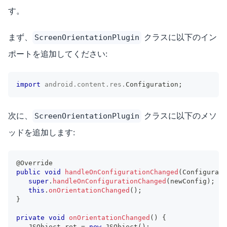
す。
まず、
クラスに以下のイン
ScreenOrientationPlugin
ポートを追加してください:
import
android
.
content
.
res
.
Configuration
;
次に、
クラスに以下のメソ
ScreenOrientationPlugin
ッドを追加します:
@Override
public
void
handleOnConfigurationChanged
(
Configurati
super
.
handleOnConfigurationChanged
(
newConfig
)
;
this
.
onOrientationChanged
(
)
;
}
private
void
onOrientationChanged
(
)
{
JSObject
 ret 
=
new
JSObject
(
)
;