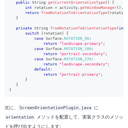
public
String
getCurrentOrientationType
(
)
{
int
 rotation 
=
 activity
.
getWindowManager
(
)
.
ge
return
fromRotationToOrientationType
(
rotation
}
private
String
fromRotationToOrientationType
(
int
 
switch
(
rotation
)
{
case
Surface
.
ROTATION_90
:
return
"landscape-primary"
;
case
Surface
.
ROTATION_180
:
return
"portrait-secondary"
;
case
Surface
.
ROTATION_270
:
return
"landscape-secondary"
;
default
:
return
"portrait-primary"
;
}
}
}
次に、
に
ScreenOrientationPlugin.java
メソッドを配置して、実装クラスのメソッ
orientation
ドを呼び出すようにします: