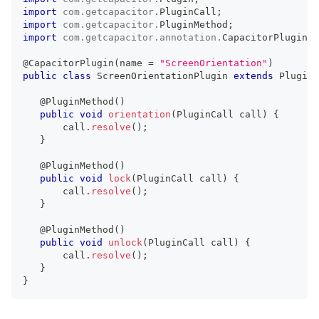
import
com
.
getcapacitor
.
PluginCall
;
import
com
.
getcapacitor
.
PluginMethod
;
import
com
.
getcapacitor
.
annotation
.
CapacitorPlugin
;
@CapacitorPlugin
(
name 
=
"ScreenOrientation"
)
public
class
ScreenOrientationPlugin
extends
Plugin
@PluginMethod
(
)
public
void
orientation
(
PluginCall
 call
)
{
       call
.
resolve
(
)
;
}
@PluginMethod
(
)
public
void
lock
(
PluginCall
 call
)
{
       call
.
resolve
(
)
;
}
@PluginMethod
(
)
public
void
unlock
(
PluginCall
 call
)
{
       call
.
resolve
(
)
;
}
}