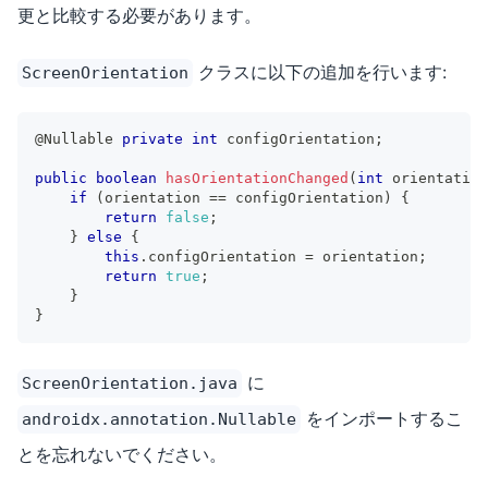
更と比較する必要があります。
クラスに以下の追加を行います:
ScreenOrientation
@Nullable
private
int
 configOrientation
;
public
boolean
hasOrientationChanged
(
int
 orientation
if
(
orientation 
==
 configOrientation
)
{
return
false
;
}
else
{
this
.
configOrientation 
=
 orientation
;
return
true
;
}
}
に
ScreenOrientation.java
をインポートするこ
androidx.annotation.Nullable
とを忘れないでください。