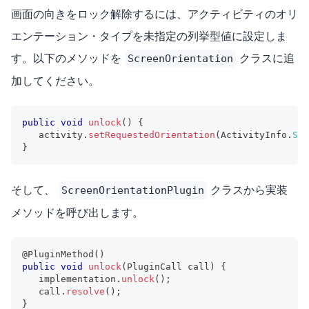
画面の向きをロック解除するには、アクティビティのオリ
エンテーション・タイプを未指定の列挙型値に設定しま
す。以下のメソッドを
クラスに追
ScreenOrientation
加してください。
public
void
unlock
(
)
{
   activity
.
setRequestedOrientation
(
ActivityInfo
.
SCR
}
そして、
クラスから実装
ScreenOrientationPlugin
メソッドを呼び出します。
@PluginMethod
(
)
public
void
unlock
(
PluginCall
 call
)
{
   implementation
.
unlock
(
)
;
   call
.
resolve
(
)
;
}