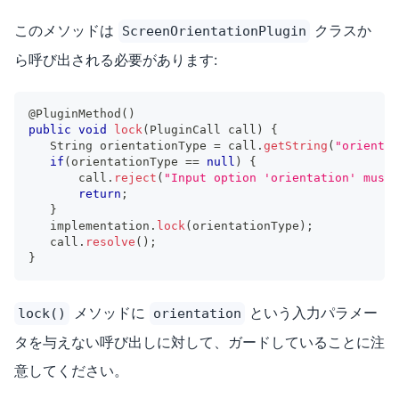
このメソッドは
クラスか
ScreenOrientationPlugin
ら呼び出される必要があります:
@PluginMethod
(
)
public
void
lock
(
PluginCall
 call
)
{
String
 orientationType 
=
 call
.
getString
(
"orientat
if
(
orientationType 
==
null
)
{
       call
.
reject
(
"Input option 'orientation' must 
return
;
}
   implementation
.
lock
(
orientationType
)
;
   call
.
resolve
(
)
;
}
メソッドに
という入力パラメー
lock()
orientation
タを与えない呼び出しに対して、ガードしていることに注
意してください。