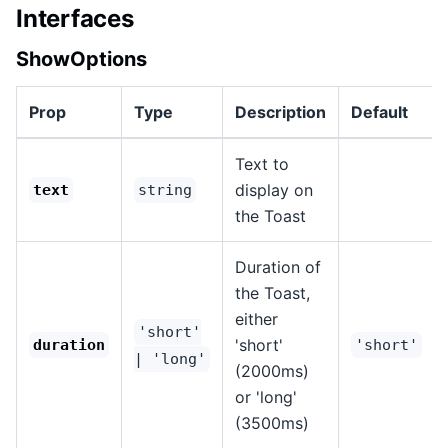
Interfaces
ShowOptions
Prop
Type
Description
Default
Text to
display on
text
string
the Toast
Duration of
the Toast,
either
'short'
'short'
duration
'short'
| 'long'
(2000ms)
or 'long'
(3500ms)