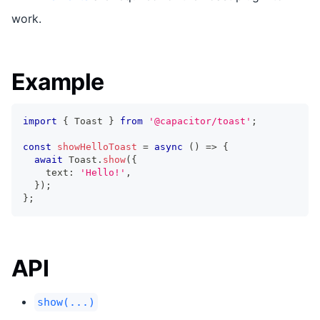
work.
Example
import
{
 Toast 
}
from
'@capacitor/toast'
;
const
showHelloToast
=
async
(
)
=>
{
await
 Toast
.
show
(
{
    text
:
'Hello!'
,
}
)
;
}
;
API
show(...)