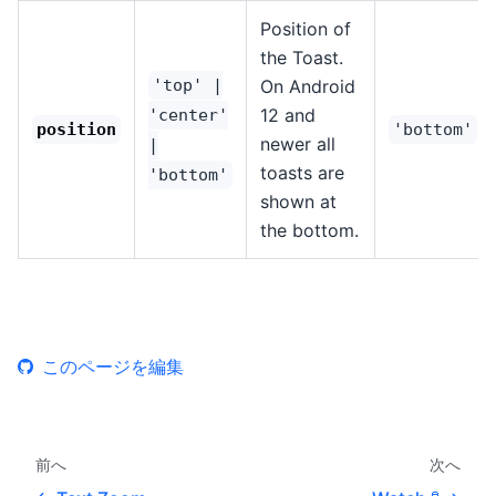
Position of
the Toast.
'top' |
On Android
12 and
'center'
position
'bottom'
newer all
|
toasts are
'bottom'
shown at
the bottom.
このページを編集
前へ
次へ