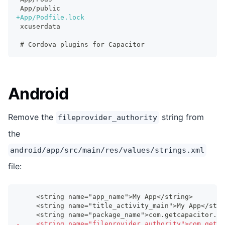
App/public
+
App/Podfile.lock
xcuserdata
# Cordova plugins for Capacitor
Android
Remove the
string from
fileprovider_authority
the
android/app/src/main/res/values/strings.xml
file:
    <string name="app_name">My App</string>
    <string name="title_activity_main">My App</stri
    <string name="package_name">com.getcapacitor.my
-
    <string name="fileprovider_authority">com.getca