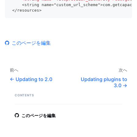
    <string name="custom_url_scheme">com.getcapacit
</resources>
このページを編集
前へ
次へ
Updating to 2.0
Updating plugins to
3.0
CONTENTS
このページを編集