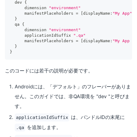
  dev 
{
      dimension 
"environment"
      manifestPlaceholders 
=
[
displayName
:
"My App"
]
}
  qa 
{
      dimension 
"environment"
      applicationIdSuffix 
".qa"
      manifestPlaceholders 
=
[
displayName
:
"My App - 
}
}
このコードには若干の説明が必要です。
Androidには、「デフォルト」のフレーバーがありま
せん。このガイドでは、非QA環境を "dev "と呼びま
す。
は、バンドルIDの末尾に
applicationIdSuffix
を追加します。
.qa