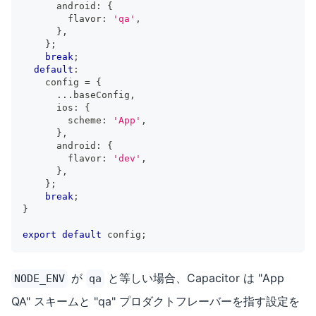
      android
:
{
        flavor
:
'qa'
,
}
,
}
;
break
;
default
:
    config 
=
{
...
baseConfig
,
      ios
:
{
        scheme
:
'App'
,
}
,
      android
:
{
        flavor
:
'dev'
,
}
,
}
;
break
;
}
export
default
 config
;
が
と等しい場合、Capacitor は "App
NODE_ENV
qa
QA" スキームと "qa" プロダクトフレーバーを指す設定を