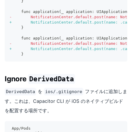
    }
    func application(_ application: UIApplication, 
-
        NotificationCenter.default.post(name: Notif
+
        NotificationCenter.default.post(name: .capa
    }
    func application(_ application: UIApplication, 
-
        NotificationCenter.default.post(name: Notif
+
        NotificationCenter.default.post(name: .capa
    }
Ignore
DerivedData
を
ファイルに追加しま
DerivedData
ios/.gitignore
す。これは、Capacitor CLI が iOS のネイティブビルド
を配置する場所です。
App/Pods