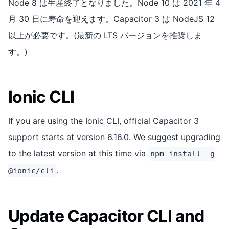
Node 8 は生産終了となりました。Node 10 は 2021 年 4
月 30 日に寿命を迎えます。Capacitor 3 は NodeJS 12
以上が必要です。(最新の LTS バージョンを推奨しま
す。)
Ionic CLI
If you are using the Ionic CLI, official Capacitor 3
support starts at version 6.16.0. We suggest upgrading
to the latest version at this time via
npm install -g
.
@ionic/cli
Update Capacitor CLI and