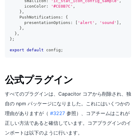
      smallIcon
:
'ic_stat_icon_config_sample'
,
      iconColor
:
'#CE0B7C'
,
}
,
    PushNotifications
:
{
      presentationOptions
:
[
'alert'
,
'sound'
]
,
}
,
}
,
}
;
export
default
 config
;
公式プラグイン
すべてのプラグインは、Capacitor コアから削除され、独
自の npm パッケージになりました。これにはいくつかの
理由がありますが（
#3227
参照）、コアチームはこれが
正しい方法であると確信しています。コアプラグインのイ
ンポートは以下のように行います。