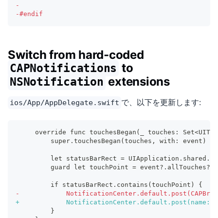
-
-
#endif
Switch from hard-coded
to
CAPNotifications
extensions
NSNotification
で、以下を更新します:
ios/App/AppDelegate.swift
    override func touchesBegan(_ touches: Set<UITou
        super.touchesBegan(touches, with: event)
        let statusBarRect = UIApplication.shared.st
        guard let touchPoint = event?.allTouches?.f
        if statusBarRect.contains(touchPoint) {
-
            NotificationCenter.default.post(CAPBrid
+
            NotificationCenter.default.post(name: 
        }