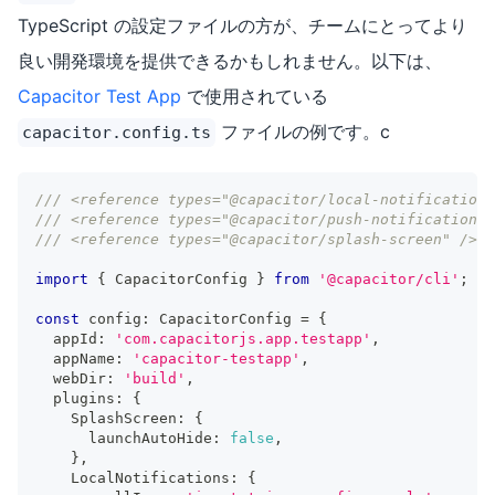
TypeScript の設定ファイルの方が、チームにとってより
良い開発環境を提供できるかもしれません。以下は、
Capacitor Test App
で使用されている
ファイルの例です。c
capacitor.config.ts
/// <reference types="@capacitor/local-notifications
/// <reference types="@capacitor/push-notifications"
/// <reference types="@capacitor/splash-screen" />
import
{
 CapacitorConfig 
}
from
'@capacitor/cli'
;
const
 config
:
 CapacitorConfig 
=
{
  appId
:
'com.capacitorjs.app.testapp'
,
  appName
:
'capacitor-testapp'
,
  webDir
:
'build'
,
  plugins
:
{
    SplashScreen
:
{
      launchAutoHide
:
false
,
}
,
    LocalNotifications
:
{