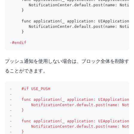
       NotificationCenter.default.post(name: Notifi
    }
    func application(_ application: UIApplication, 
       NotificationCenter.default.post(name: Notifi
    }
-
#endif
プッシュ通知を使用しない場合は、ブロック全体を削除す
ることができます。
-
    #if USE_PUSH
-
-
    func application(_ application: UIApplication, 
-
        NotificationCenter.default.post(name: Notif
-
    }
-
-
    func application(_ application: UIApplication, 
-
        NotificationCenter.default.post(name: Notif
-
    }