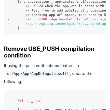
    func application(_ application: UIApplication, 
        // Called when the app was launched with an
        // Feel free to add additional processing 
        // tracking app url opens, make sure to kee
-
        return CAPBridge.handleContinueActivity(use
+
        return ApplicationDelegateProxy.shared.appl
    }
Remove USE_PUSH compilation
condition
If using the push notifications feature, in
, update the
ios/App/App/AppDelegate.swift
following:
-
    #if USE_PUSH
    func application(_ application: UIApplication, 