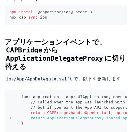
npm
install
 @capacitor/ios@latest-3
npx cap 
sync
 ios
アプリケーションイベントで、
から
CAPBridge
に切り
ApplicationDelegateProxy
替える
で、以下を更新します。
ios/App/AppDelegate.swift
    func application(_ app: UIApplication, open url
        // Called when the app was launched with a 
        // but if you want the App API to support t
-
        return CAPBridge.handleOpenUrl(url, options
+
        return ApplicationDelegateProxy.shared.appl
    }