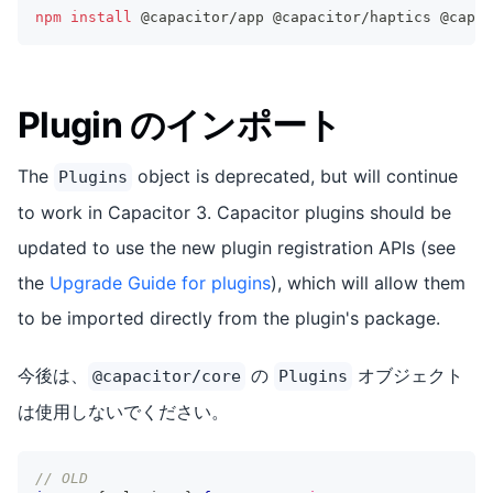
npm
install
 @capacitor/app @capacitor/haptics @capac
Plugin のインポート
The
object is deprecated, but will continue
Plugins
to work in Capacitor 3. Capacitor plugins should be
updated to use the new plugin registration APIs (see
the
Upgrade Guide for plugins
), which will allow them
to be imported directly from the plugin's package.
今後は、
の
オブジェクト
@capacitor/core
Plugins
は使用しないでください。
// OLD