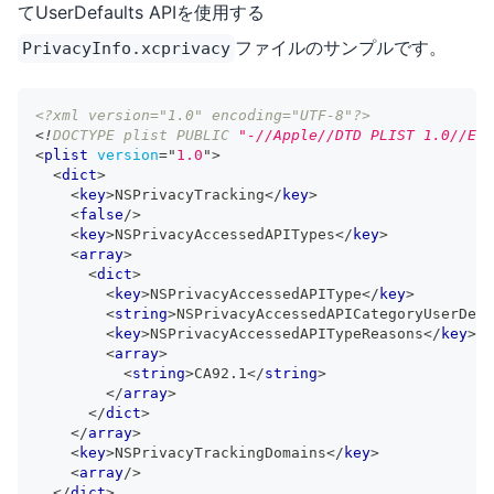
てUserDefaults APIを使用する
ファイルのサンプルです。
PrivacyInfo.xcprivacy
<?xml version="1.0" encoding="UTF-8"?>
<!
DOCTYPE
plist
PUBLIC
"-//Apple//DTD PLIST 1.0//EN"
<
plist
version
=
"
1.0
"
>
<
dict
>
<
key
>
NSPrivacyTracking
</
key
>
<
false
/>
<
key
>
NSPrivacyAccessedAPITypes
</
key
>
<
array
>
<
dict
>
<
key
>
NSPrivacyAccessedAPIType
</
key
>
<
string
>
NSPrivacyAccessedAPICategoryUserDefa
<
key
>
NSPrivacyAccessedAPITypeReasons
</
key
>
<
array
>
<
string
>
CA92.1
</
string
>
</
array
>
</
dict
>
</
array
>
<
key
>
NSPrivacyTrackingDomains
</
key
>
<
array
/>
</
dict
>