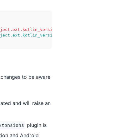
ject.ext.kotlin_version : '1.9.25'
ject.ext.kotlin_version : '2.2.20'
ey changes to be aware
ated and will raise an
plugin is
xtensions
ion and Android