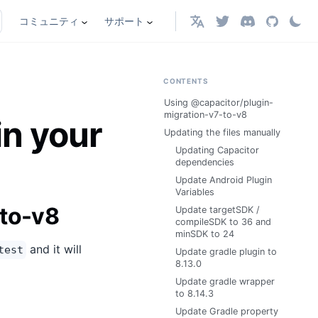
コミュニティ
サポート
日本語
CONTENTS
Using @capacitor/plugin-
migration-v7-to-v8
in your
Updating the files manually
Updating Capacitor
dependencies
Update Android Plugin
Variables
-to-v8
Update targetSDK /
compileSDK to 36 and
minSDK to 24
and it will
test
Update gradle plugin to
8.13.0
Update gradle wrapper
to 8.14.3
Update Gradle property