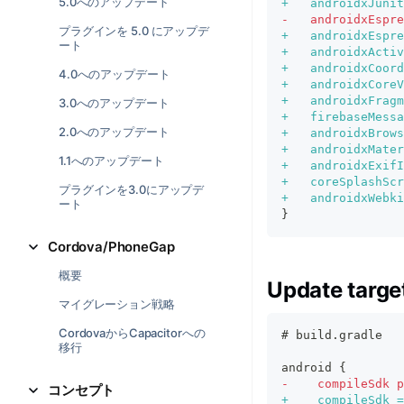
5.0へのアップデート
+
   androidxJunit
-
   androidxEspre
プラグインを 5.0 にアップデ
+
   androidxEspre
ート
+
   androidxActiv
+
   androidxCoord
4.0へのアップデート
+
   androidxCoreV
+
   androidxFragm
3.0へのアップデート
+
   firebaseMessa
2.0へのアップデート
+
   androidxBrows
+
   androidxMater
1.1へのアップデート
+
   androidxExifI
+
   coreSplashScr
プラグインを3.0にアップデ
+
   androidxWebki
ート
}
Cordova/PhoneGap
概要
Update targe
マイグレーション戦略
CordovaからCapacitorへの
# build.gradle
移行
android {
-
    compileSdk p
コンセプト
+
    compileSdk 