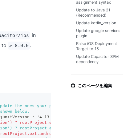
assignment syntax
Update to Java 21
(Recommended)
Update kotlin_version
Update google services
in
pacitor/ios
plugin
Raise iOS Deployment
s to
.
>=8.0.0
Target to 15
Update Capacitor SPM
dependency
このページを編集
pdate the ones your plugin actually uses.
shown below.
junitVersion : '4.13.2'
ion') ? rootProject.ext.androidxAppCompatVersion : '1.7.
ion') ? rootProject.ext.androidxAppCompatVersion : '1.7.
rootProject.ext.androidxJunitVersion : '1.2.1'