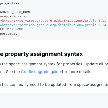
properties
GRADLE_USER_HOME
wrapper/dists
=https\://services.gradle.org/distributions/gradle-8.11.
=https\://services.gradle.org/distributions/gradle-8.14.
LE_USER_HOME
per/dists
e property assignment syntax
 the space-assignment syntax for properties. Update all 
or. See the
Gradle upgrade guide
for more details.
erties commonly need to be updated from space-assignme