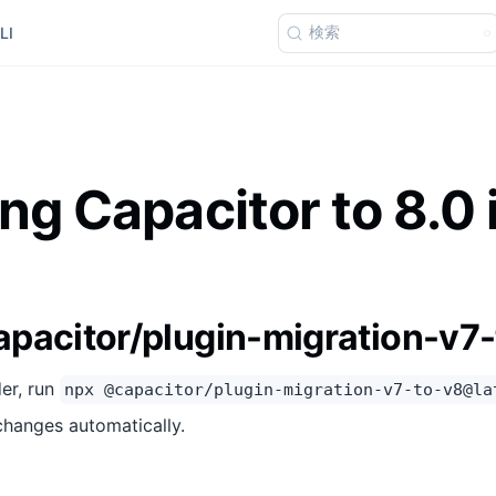
検索
LI
ng Capacitor to 8.0 
pacitor/plugin-migration-v7
der, run
npx @capacitor/plugin-migration-v7-to-v8@la
 changes automatically.