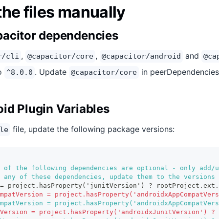
he files manually
pacitor dependencies
,
,
and
r/cli
@capacitor/core
@capacitor/android
@ca
to
. Update
in peerDependencie
^8.0.0
@capacitor/core
id Plugin Variables
file, update the following package versions:
le
 of the following dependencies are optional - only add/u
 any of these dependencies, update them to the versions 
= project.hasProperty('junitVersion') ? rootProject.ext.
mpatVersion = project.hasProperty('androidxAppCompatVers
mpatVersion = project.hasProperty('androidxAppCompatVers
Version = project.hasProperty('androidxJunitVersion') ? 