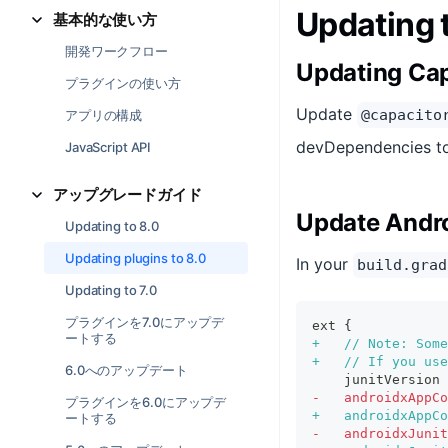
Updating t
基本的な使い方
開発ワークフロー
Updating Ca
プラグインの使い方
Update
@capacito
アプリの構成
devDependencies 
JavaScript API
アップグレードガイド
Update Andro
Updating to 8.0
Updating plugins to 8.0
In your
build.grad
Updating to 7.0
プラグインを7.0にアップデ
ext {
ートする
+
   // Note: Some
+
   // If you use
6.0へのアップデート
   junitVersion 
-
   androidxAppCo
プラグインを6.0にアップデ
+
   androidxAppCo
ートする
-
   androidxJunit