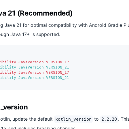
ava 21 (Recommended)
Java 21 for optimal compatibility with Android Gradle Plu
ough Java 17+ is supported.
ibility JavaVersion.VERSION_17
ibility JavaVersion.VERSION_21
ibility JavaVersion.VERSION_17
ibility JavaVersion.VERSION_21
n_version
kotlin, update the default
to
. Thi
kotlin_version
2.2.20
 1.x and includes breaking changes.