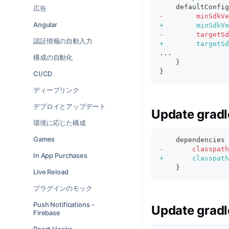
   defaultConfig
広告
-
        minSdkVe
Angular
+
        minSdkVe
-
        targetSd
認証情報の自動入力
+
        targetSd
...
構成の自動化
   }
}
CI/CD
ディープリンク
デプロイとアップデート
Update gradle
環境に応じた構成
Games
   dependencies 
-
       classpath
In App Purchases
+
       classpath
   }
Live Reload
プラグインのモック
Push Notifications -
Update gradl
Firebase