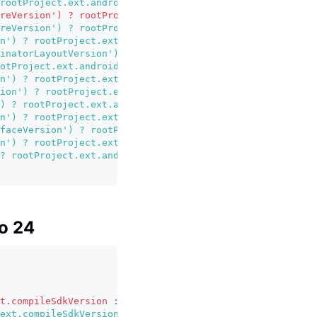
rootProject.ext.androidxJunitVersion : '1.3.0'
reVersion') ? rootProject.ext.androidxEspressoCoreVersio
reVersion') ? rootProject.ext.androidxEspressoCoreVersio
n') ? rootProject.ext.androidxActivityVersion : '1.11.0'
inatorLayoutVersion') ? rootProject.ext.androidxCoordina
otProject.ext.androidxCoreVersion : '1.17.0'
n') ? rootProject.ext.androidxFragmentVersion : '1.8.9'
ion') ? rootProject.ext.firebaseMessagingVersion : '25.0
) ? rootProject.ext.androidxBrowserVersion : '1.9.0'
n') ? rootProject.ext.androidxMaterialVersion : '1.13.0'
faceVersion') ? rootProject.ext.androidxExifInterfaceVer
n') ? rootProject.ext.coreSplashScreenVersion : '1.2.0'
? rootProject.ext.androidxWebkitVersion : '1.14.0'
o 24
t.compileSdkVersion : 35
ext.compileSdkVersion : 36