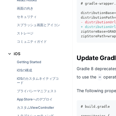
React Hooks
# gradle-wrapper.
画面の向き
distributionBase=
セキュリティ
distributionPath=
-
 distributionUrl
スプラッシュ画面とアイコン
+
 distributionUrl
zipStoreBase=GRAD
ストレージ
zipStorePath=wrap
コミュニティガイド
iOS
Update Gradl
Getting Started
Gradle 8 deprecates
iOSの構成
to use the
operat
=
iOSのカスタムネイティブコ
ード
The following prop
プライバシーマニフェスト
App Storeへのデプロイ
# build.gradle
カスタムViewController
トラブルシューティング
repositories {