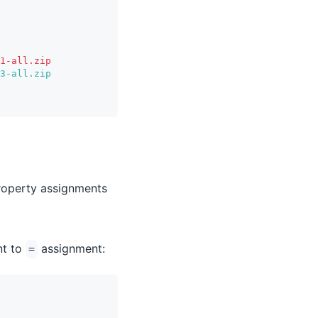
1-all.zip
3-all.zip
property assignments
nt to
assignment:
=