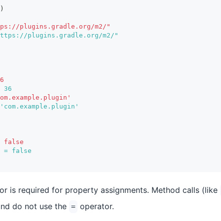
)
ps://plugins.gradle.org/m2/"
ttps://plugins.gradle.org/m2/"
6
 36
om.example.plugin'
'com.example.plugin'
 false
 = false
r is required for property assignments. Method calls (like
nd do not use the
operator.
=