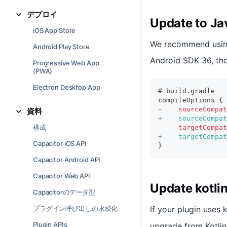
デプロイ
Update to J
iOS App Store
We recommend using 
Android Play Store
Android SDK 36, th
Progressive Web App
(PWA)
Electron Desktop App
# build.gradle
compileOptions {
-
    sourceCompat
資料
+
    sourceCompat
構成
-
    targetCompat
+
    targetCompat
Capacitor iOS API
}
Capacitor Android API
Capacitor Web API
Update kotli
Capacitorのデータ型
プラグイン呼び出しの永続化
If your plugin uses 
Plugin APIs
upgrade from Kotlin