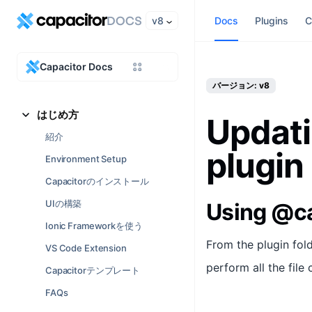
v8
Docs
Plugins
C
Capacitor Docs
バージョン: v8
はじめ方
Updati
紹介
plugin
Environment Setup
Capacitorのインストール
UIの構築
Using @ca
Ionic Frameworkを使う
From the plugin fol
VS Code Extension
perform all the file
Capacitorテンプレート
FAQs