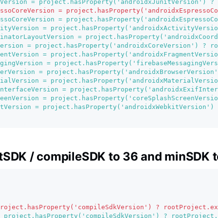
Version = project.hasProperty('androidxJunitVersion') ? 
ssoCoreVersion = project.hasProperty('androidxEspressoCo
ssoCoreVersion = project.hasProperty('androidxEspressoCo
ityVersion = project.hasProperty('androidxActivityVersio
inatorLayoutVersion = project.hasProperty('androidxCoord
ersion = project.hasProperty('androidxCoreVersion') ? ro
entVersion = project.hasProperty('androidxFragmentVersio
gingVersion = project.hasProperty('firebaseMessagingVers
erVersion = project.hasProperty('androidxBrowserVersion'
ialVersion = project.hasProperty('androidxMaterialVersio
nterfaceVersion = project.hasProperty('androidxExifInter
eenVersion = project.hasProperty('coreSplashScreenVersio
tVersion = project.hasProperty('androidxWebkitVersion') 
tSDK / compileSDK to 36 and minSDK t
roject.hasProperty('compileSdkVersion') ? rootProject.ex
= project.hasProperty('compileSdkVersion') ? rootProject.