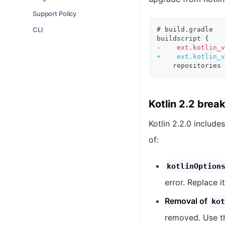
Support Policy
CLI
# build.gradle
buildscript {
-
    ext.kotlin_v
+
    ext.kotlin_v
   repositories 
Kotlin 2.2 brea
Kotlin 2.2.0 includ
of:
kotlinOption
error. Replace i
Removal of
kot
removed. Use 