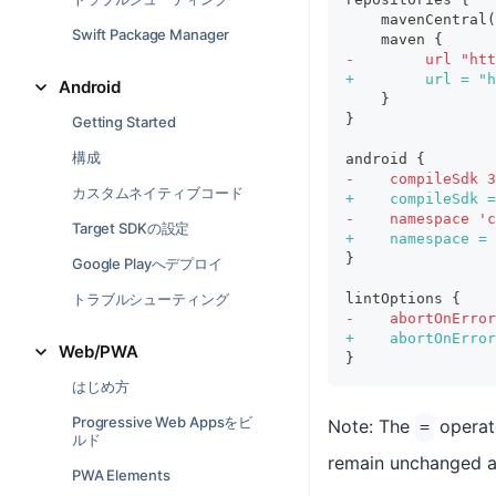
   mavenCentral(
Swift Package Manager
   maven {
-
        url "htt
+
        url = "h
Android
   }
}
Getting Started
構成
android {
-
    compileSdk 3
カスタムネイティブコード
+
    compileSdk =
-
    namespace 'c
Target SDKの設定
+
    namespace = 
}
Google Playへデプロイ
トラブルシューティング
lintOptions {
-
    abortOnError
+
    abortOnError
Web/PWA
}
はじめ方
Progressive Web Appsをビ
Note: The
operato
=
ルド
remain unchanged a
PWA Elements