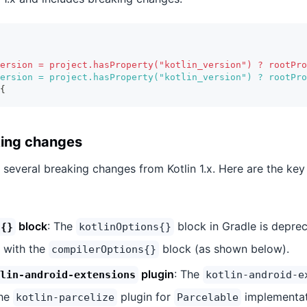
ersion = project.hasProperty("kotlin_version") ? rootPro
ersion = project.hasProperty("kotlin_version") ? rootPro
{
king changes
es several breaking changes from Kotlin 1.x. Here are the k
block
: The
block in Gradle is deprec
s{}
kotlinOptions{}
t with the
block (as shown below).
compilerOptions{}
plugin
: The
lin-android-extensions
kotlin-android-e
the
plugin for
implementat
kotlin-parcelize
Parcelable