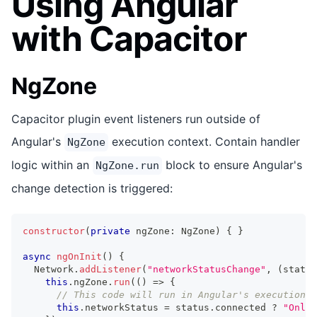
Using Angular
with Capacitor
NgZone
Capacitor plugin event listeners run outside of
Angular's
execution context. Contain handler
NgZone
logic within an
block to ensure Angular's
NgZone.run
change detection is triggered:
constructor
(
private
 ngZone
:
 NgZone
)
{
}
async
ngOnInit
(
)
{
  Network
.
addListener
(
"networkStatusChange"
,
(
status
this
.
ngZone
.
run
(
(
)
=>
{
// This code will run in Angular's execution c
this
.
networkStatus 
=
 status
.
connected 
?
"Onlin