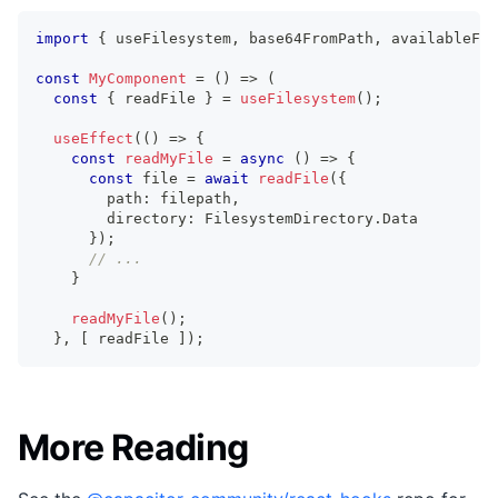
import
{
 useFilesystem
,
 base64FromPath
,
 availableFea
const
MyComponent
=
(
)
=>
(
const
{
 readFile 
}
=
useFilesystem
(
)
;
useEffect
(
(
)
=>
{
const
readMyFile
=
async
(
)
=>
{
const
 file 
=
await
readFile
(
{
        path
:
 filepath
,
        directory
:
 FilesystemDirectory
.
Data
}
)
;
// ...
}
readMyFile
(
)
;
}
,
[
 readFile 
]
)
;
More Reading